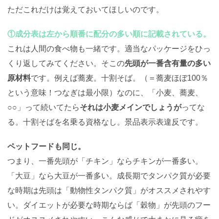
ただこれだけは覚えておいてほしいのです。
①成分表は左から順番に配分の多い順に記載されている。
これは人間の食べ物も一緒です。適当なパッケージをひっ
くり返してみてください。そこの
先頭が一番含有量の多い
原材料
です。例えば蕎麦。十割そば。（＝蕎麦ほぼ100％
という意味！つなぎは最小限）なのに、「小麦、蕎麦、
○○」って続いてたら
それは小麦メインでしょうが
ってな
る。十割そばを名乗る資格なし。景品表示表違反です。
ペットフードも同じ。
つまり、一番先頭が「チキン」ならチキンが一番多い。
「大豆」なら大豆が一番多い。成長期でタンパク質が必要
な時期は先頭は「動物性タンパク質」がオススメされやす
い。ダイエットが必要な時期ならば「穀物」が先頭のフー