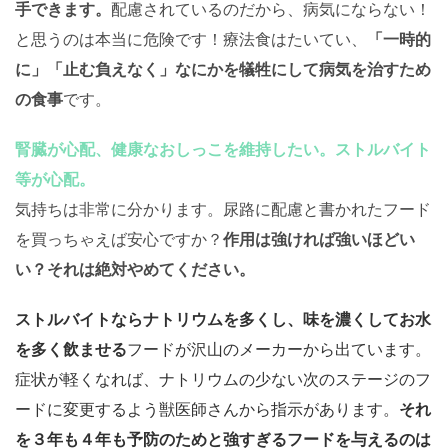
手できます。
配慮されているのだから、病気にならない！
と思うのは本当に危険です！療法食はたいてい、
「一時的
に」「止む負えなく」なにかを犠牲にして病気を治すため
の食事
です。
腎臓が心配、健康なおしっこを維持したい。ストルバイト
等が心配。
気持ちは非常に分かります。尿路に配慮と書かれたフード
を買っちゃえば安心ですか？
作用は強ければ強いほどい
い？それは絶対やめてください。
ストルバイトならナトリウムを多くし、味を濃くしてお水
を多く飲ませる
フードが沢山のメーカーから出ています。
症状が軽くなれば、ナトリウムの少ない次のステージのフ
ードに変更するよう獣医師さんから指示があります。
それ
を３年も４年も予防のためと強すぎるフードを与えるのは