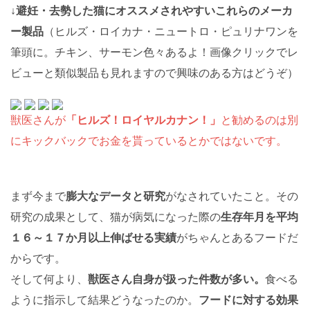
↓避妊・去勢した猫にオススメされやすいこれらのメーカ
ー製品
（ヒルズ・ロイカナ・ニュートロ・ピュリナワンを
筆頭に。チキン、サーモン色々あるよ！画像クリックでレ
ビューと類似製品も見れますので興味のある方はどうぞ）
獣医さんが
「ヒルズ！ロイヤルカナン！」
と勧めるのは別
にキックバックでお金を貰っているとかではないです。
まず今まで
膨大なデータと研究
がなされていたこと。その
研究の成果として、猫が病気になった際の
生存年月を平均
１６～１７か月以上伸ばせる実績
がちゃんとあるフードだ
からです。
そして何より、
獣医さん自身が扱った件数が多い。
食べる
ように指示して結果どうなったのか。
フードに対する効果