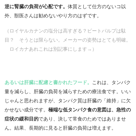
逆に腎臓の負荷が心配です。
体質として仕方のないコ以
外、獣医さんは勧めないやり方のはずです。
（ロイヤルカナンの塩分は高すぎる？ビートパルプは駄
目？ そうとは限らない。メーカーの姿勢はとても明確。
ロイカナあれこれは別記事にします→）
あるいは肝臓に配慮と書かれたフード。
これは、タンパク
量を減らし、肝臓の負荷を減らすための療法食です。いい
じゃんと思われますが、タンパク質は肝臓の「維持」に欠
かせない成分です。
極端な低タンパク食の意図は、急性の
症状の緩和目的
であり、決して常食のためではありませ
ん。結果、長期的に見ると肝臓の負荷は増えます。