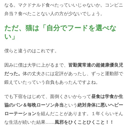
なる。マクドナルド食べたっていいじゃないか。コンビニ
弁当？食べたことない人の方が少ないでしょう。
ただ、猫は「自分でフードを選べな
い」
僕らと違うのはこれです。
因みに僕は大学に上がるまで、
皆勤賞常連の超健康優良児
だった。
体の丈夫さには定評があったし、ずっと運動部で
鍛えていたっていう自負もあったんですよね。
でも下宿をはじめて、面倒くさいからって
昼食は学食か生
協のパン＆毎晩ローソン弁当
という
絶対身体に悪いヘビー
ローテーション
を組んだことがあります。１年くらいそん
な生活が続いた結果……
風邪をひくことひくこと！！