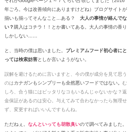
それがGoogleページ１～７くらい占領してました（2016
年ごろ。今は改善傾向にありますけどね）ブログサイトが
揃いも揃ってそんなこと…ある？
大人の事情が絡んでな
い？
購入はコチラ！！とか書いてある。大人の事情の香り
しかしない……
と、当時の僕は思いました。
プレミアムフード初心者にと
っては検索妨害
としか言いようがない。
誤解を避けるために言いますと、今の僕が成分を見て思う
のは
カナガンもシンプリーも全然悪いフードではない。
む
しろ、合う猫にはピッタリなコもいるんじゃないかな？返
金保証があるのは安心。与えてみて合わなかったら無理せ
ず、変更すればいいんですもんね。
ただねぇ。
なんといっても胡散臭い
ので調べてみました。