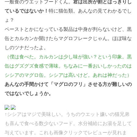
一般食のウエットフードくん。
君は出所が割とはっきりし
ているではないか！
特に猫缶類。あんなの見てわかるでし
ょ？
ペーストとかになっている製品は中身が判らないけど、黒
缶とカルカンか開けたらマグロフレークじゃん。ほぼ味な
しのツナだったよ。
（僕は食べた。カルカンは少し味が強い？という印象。黒
缶はグズグズ食感で薄味。ちなみに一番おいしかったのは
シシアのマグロ缶。シシアは高いけど。あれは神だった）
あんなの手間かけて「マグロのフリ」させる方が難しいの
ではないでしょうか。
↑シシアはマジで美味しい。うちのウエット嫌いの猫兄弟
も喜んで食べる数少ないフード。水分補給にお湯を足して
与えています。これも画像クリックでレビューが見れま