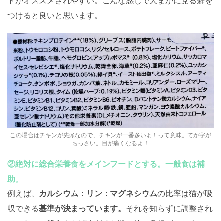
ドがオススメされやすい。こんな感じで大まかに見る癖を
つけると良いと思います。
この場合はチキンが先頭なので、チキンが一番多いよ！って意味。てか字が
ちっさい。目が痛くなるよ！
②絶対に総合栄養食をメインフードとする。一般食は補
助
。
例えば、
カルシウム：リン：マグネシウム
の比率は猫が吸
収できる
基準が決まっています。
それを知らずに調整され