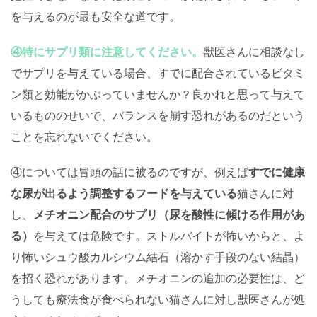
を与えるのが最も安全な道です。
④特にサプリ類に注意してください。
獣医さんに相談なし
でサプリを与えている場合、すでに配合されているビタミ
ン類と効能がかぶっていませんか？良かれと思って与えて
いるもののせいで、バランスを崩す恐れがあるのだという
ことを忘れないでください。
④については冒頭の話に被るのですが、例えば
すでに健康
な尿が出るよう調整するフードを与えている
猫さんに対
し、
メチオニン配合のサプリ（尿を酸性に傾ける作用があ
る）
を与えては危険です。ストルバイトが怖いからと、よ
り怖いシュウ酸カルシウム結石（溶かす手段のない結晶）
を招く恐れがあります。メチオニンの追加の必要性は、ど
うしても療法食が食べられない猫さんに対し獣医さんが処